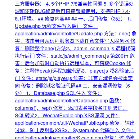
三方服务器） 4. 5个PHP 7/8兼容性问题 5. 多个错误处
理和逻辑BUG修复后可直接部署使用，支持PHP 7.4-
8.1环境。 ## 修复内容## ## 一、后门修复（3处） 1、
Update.php 远程文件写入后门 文件：
application/admin/controller/Update.php 方法：one() 危
害：攻击者可从远程服务器下载任意文件写入服务器 修
复：删除整个one()方法2、admin_common.js 远程代码
执行后门 文件：static/js/admin_common.js 第200行 危
害：后台加载时自动执行远程脚本，可窃取Cookie 修
复：注释掉eval()远程加载代码3、player.js 域名验证后
门 文件：static/js/player.js 危害：非官方域名会被重定
向 修复：删除域名验证代码## 二、安全漏洞修复（6
处） 1、Database.php SQL注入 文件：
application/admin/controller/Database.php 函数：
columns()、rep() 修复：添加表名字段名正则验证，
SQL转义2、WechatPublic.php XSS漏洞 文件：
application/common/util/WechatPublic.php 修复：输出
过滤，防止反射型XSS3、System.php 代码注入 文件：
application/admin/controller/System.php 修复：过滤统