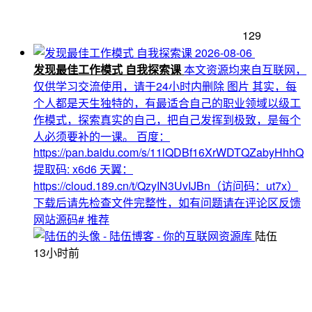
129
2026-08-06
发现最佳工作模式 自我探索课
本文资源均来自互联网，
仅供学习交流使用，请于24小时内删除 图片 其实，每
个人都是天生独特的，有最适合自己的职业领域以级工
作模式，探索真实的自己，把自己发挥到极致，是每个
人必须要补的一课。 百度：
https://pan.baidu.com/s/11lQDBf16XrWDTQZabyHhhQ
提取码: x6d6 天翼：
https://cloud.189.cn/t/QzyIN3UvIJBn（访问码：ut7x）
下载后请先检查文件完整性，如有问题请在评论区反馈
网站源码
# 推荐
陆伍
13小时前