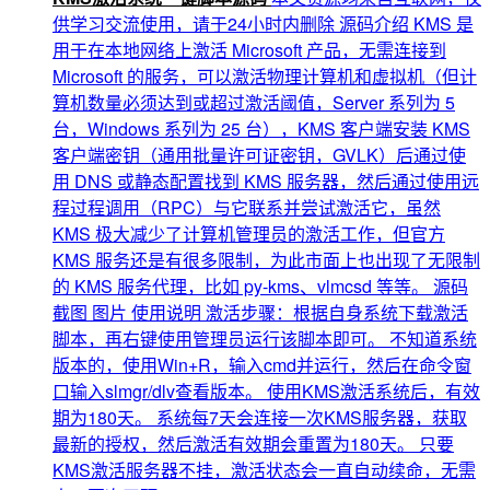
供学习交流使用，请于24小时内删除 源码介绍 KMS 是
用于在本地网络上激活 Microsoft 产品，无需连接到
Microsoft 的服务，可以激活物理计算机和虚拟机（但计
算机数量必须达到或超过激活阈值，Server 系列为 5
台，Windows 系列为 25 台），KMS 客户端安装 KMS
客户端密钥（通用批量许可证密钥，GVLK）后通过使
用 DNS 或静态配置找到 KMS 服务器，然后通过使用远
程过程调用（RPC）与它联系并尝试激活它，虽然
KMS 极大减少了计算机管理员的激活工作，但官方
KMS 服务还是有很多限制，为此市面上也出现了无限制
的 KMS 服务代理，比如 py-kms、vlmcsd 等等。 源码
截图 图片 使用说明 激活步骤：根据自身系统下载激活
脚本，再右键使用管理员运行该脚本即可。 不知道系统
版本的，使用Win+R，输入cmd并运行，然后在命令窗
口输入slmgr/dlv查看版本。 使用KMS激活系统后，有效
期为180天。 系统每7天会连接一次KMS服务器，获取
最新的授权，然后激活有效期会重置为180天。 只要
KMS激活服务器不挂，激活状态会一直自动续命，无需