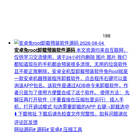
188
2026-08-04
安卓免root卸载预装软件源码
本文资源均来自互联网，
仅供学习交流使用，请于24小时内删除 图片 图片 我们
都知道现在的手机都会预装很多流氓、无用的垃圾软件
且不能正常删除，安卓全机型卸载预装软件免Root就是
一款安卓机器预装程序卸载软件，点击程序右键可以查
询该APP包名。该软件是通过ADB命令来卸载软件，作
者只是为了使用方便整合成了这个软件。 使用方法： 先
解压再打开软件（不要直接在压缩包里运行） 插入手
机，打开调试模式 勾选需要卸载的APP 右键->卸载选中
⬇️ 下载地址 下载后请先检查文件完整性，如有问题请在
评论区反馈
网站源码
# 源码
# 安卓
# 压缩工具