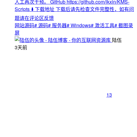
人工再次干预。 GitHub https://github.com/ikxin/KMS-
Scripts ⬇️ 下载地址 下载后请先检查文件完整性，如有问
题请在评论区反馈
网站源码
# 源码
# 服务器
# Windows
# 激活工具
# 截图录
屏
陆伍
3天前
13