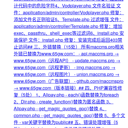
计代码中的危险字符4、Vodplayer.php 文件名验证 文
件：application/admin/controller/Vodplayer.php 修复：
添加文件名正则验证5、Template.php 过滤增强 文件：
application/admin/controller/Template.php 修复：增加
exec、passthru、shell_exec等过滤词6、install.php 安
装保护 文件：install.php 修复：安装完成后返回403禁
止访问## 三、外链替换（15处） 所有maccms.pro相关
外链已替换为www.65gw.com： - api.maccms.pro →
www.65gw.com（远程API） - update.maccms.pro →
www.65gw.com（远程更新） - img.maccms.pro →
www.65gw.com（远程图片） - union.maccms.pro →
www.65gw.com（广告联盟） - github.com/maccmspro
→ www.65gw.com（版本链接）## 四、PHP兼容性修
复（5处） 1、Alipay.php - each()函数替换为foreach
2、Dir.php - create_function()替换为匿名函数 3、
Alipay.php - get_magic_quotes_gpc()替换 4、
common.php - get_magic_quotes_gpc()替换 5、多个文
件 - var关键字替换为public## 五、错误处理增强（5