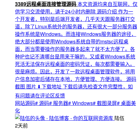
3389远程桌面连接管理源码
本文资源均来自互联网，仅
供学习交流使用，请于24小时内删除 源码介绍 作为一
个开发者，特别是后端开发者，几乎天天跟服务器打交
道，除了Linux系统外的服务器，还有很大一部分服务器
操作系统是Windows。而连接Windows服务器的途径，
绝大部分都是使用Windows系统自带的mstsc远程桌
面，而当需要操作的服务器多起来了就不太方便了。各
种IP也记不清哪台是用来干嘛的，又或者Windows系统
死活无法保存远程桌面的密码凭证，每次都需要输入。
很是麻烦。因此，开发了一款远程桌面管理软件，将用
户信息加密后储存在本地，方便管理、方便连接。 源码
截图 图片 ⬇️ 下载地址 下载后请先检查文件完整性，如
有问题请在评论区反馈
网站源码
# 源码
# 服务器
# Windows
# 截图录屏
# 桌面美
化
陆伍
2天前