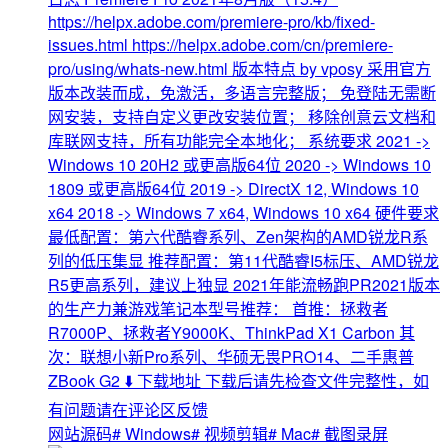
https://helpx.adobe.com/premiere-pro/kb/fixed-
issues.html https://helpx.adobe.com/cn/premiere-
pro/using/whats-new.html 版本特点 by vposy 采用官方
版本改装而成，免激活，多语言完整版； 免登陆无需断
网安装，支持自定义更改安装位置； 移除创意云文档和
库联网支持，所有功能完全本地化； 系统要求 2021 ->
Windows 10 20H2 或更高版64位 2020 -> Windows 10
1809 或更高版64位 2019 -> DirectX 12, Windows 10
x64 2018 -> Windows 7 x64, Windows 10 x64 硬件要求
最低配置：第六代酷睿系列、Zen架构的AMD锐龙R系
列的低压集显 推荐配置：第11代酷睿I5标压、AMD锐龙
R5更高系列，建议上独显 2021年能流畅跑PR2021版本
的生产力兼游戏笔记本型号推荐： 首推：拯救者
R7000P、拯救者Y9000K、ThinkPad X1 Carbon 其
次：联想小新Pro系列、华硕无畏PRO14、二手惠普
ZBook G2 ⬇️ 下载地址 下载后请先检查文件完整性，如
有问题请在评论区反馈
网站源码
# Windows
# 视频剪辑
# Mac
# 截图录屏