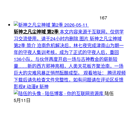
167
2026-05-11
斩神之凡尘神域 第2季
本文内容来源于互联网，仅供学
习交流使用，请于24小时内删除 图片 斩神之凡尘神域
第2季 简介 沧南危机解决后，林七夜完成津南山为期一
年的守夜人集训考核，成为了正式的守夜人后，重回
136小队，与伙伴再度开启一场与古神教会的崭新较
量……新的西方邪神亮相，人类天花板齐聚沧南，一场
巨大的灾难风暴正悄然酝酿成型。 观看地址： 腾讯视频
下载后请先检查文件完整性，如有问题请在评论区反馈
影视
# 动漫
# 斩神
陆伍
5月11日