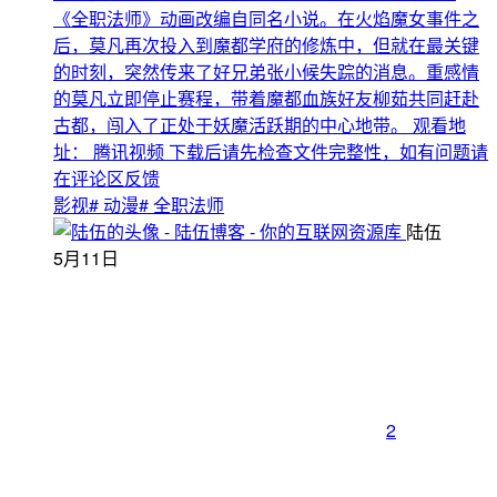
《全职法师》动画改编自同名小说。在火焰魔女事件之
后，莫凡再次投入到魔都学府的修炼中，但就在最关键
的时刻，突然传来了好兄弟张小候失踪的消息。重感情
的莫凡立即停止赛程，带着魔都血族好友柳茹共同赶赴
古都，闯入了正处于妖魔活跃期的中心地带。 观看地
址： 腾讯视频 下载后请先检查文件完整性，如有问题请
在评论区反馈
影视
# 动漫
# 全职法师
陆伍
5月11日
2