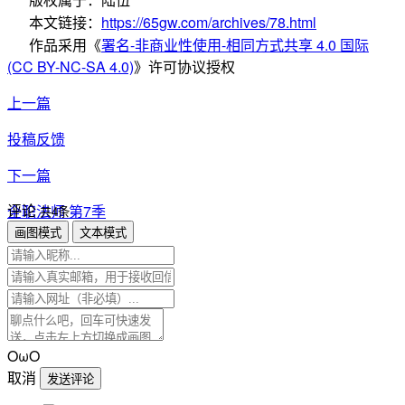
本文链接：
https://65gw.com/archives/78.html
作品采用
《
署名-非商业性使用-相同方式共享 4.0 国际
(CC BY-NC-SA 4.0)
》许可协议授权
上一篇
投稿反馈
下一篇
评论
全职法师 第7季
共4条
画图模式
文本模式
OωO
取消
发送评论